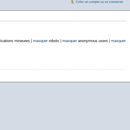
Créer un compte ou se connecter
ications mineures |
masquer
robots |
masquer
anonymous users |
masquer