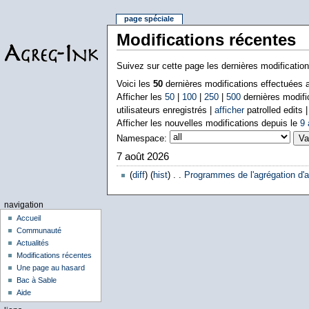
page spéciale
Modifications récentes
Suivez sur cette page les dernières modificatio
Voici les
50
dernières modifications effectuées
Afficher les
50
|
100
|
250
|
500
dernières modifi
utilisateurs enregistrés |
afficher
patrolled edits 
Afficher les nouvelles modifications depuis le
9 
Namespace:
7 août 2026
(
diff
) (
hist
) . .
Programmes de l'agrégation d'a
navigation
Accueil
Communauté
Actualités
Modifications récentes
Une page au hasard
Bac à Sable
Aide