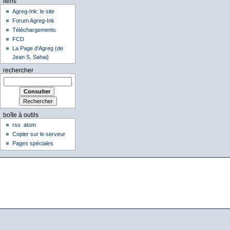
liens
Agreg-Ink: le site
Forum Agreg-Ink
Téléchargements
FCD
La Page d'Agreg (de
Jean S. Sahai)
rechercher
boîte à outils
rss
atom
Copier sur le serveur
Pages spéciales