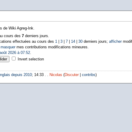
ns de Wiki Agreg-Ink.
 au cours des
7
derniers jours.
cations effectuées au cours des
1
|
3
|
7
|
14
|
30
derniers jours;
afficher
modif
|
masquer
mes contributions modifications mineures.
août 2026 à 07:52
.
Invert selection
nglais depuis 2010
; 14:33 . .
Nicolas
(
Discuter
|
contribs
)