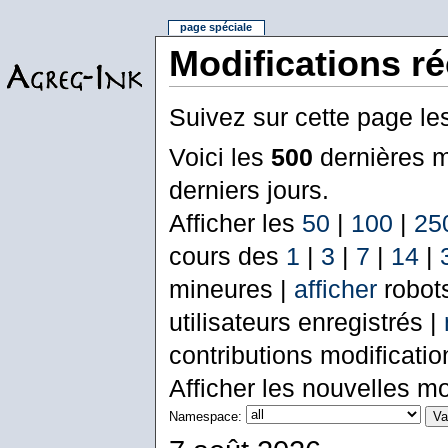
page spéciale
Modifications r
Suivez sur cette page le
Voici les
500
dernières m
derniers jours.
Afficher les
50
|
100
|
25
cours des
1
|
3
|
7
|
14
|
mineures |
afficher
robot
utilisateurs enregistrés |
contributions modificati
Afficher les nouvelles mo
Namespace: