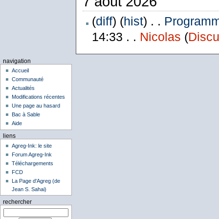
7 août 2026
(
diff
) (
hist
) . .
Programme
14:33 . .
Nicolas
(
Discu
navigation
Accueil
Communauté
Actualités
Modifications récentes
Une page au hasard
Bac à Sable
Aide
liens
Agreg-Ink: le site
Forum Agreg-Ink
Téléchargements
FCD
La Page d'Agreg (de
Jean S. Sahai)
rechercher