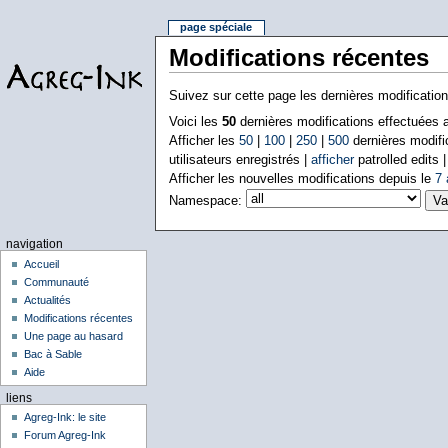
page spéciale
Modifications récentes
Suivez sur cette page les dernières modificatio
Voici les
50
dernières modifications effectuées
Afficher les
50
|
100
|
250
|
500
dernières modifi
utilisateurs enregistrés |
afficher
patrolled edits 
Afficher les nouvelles modifications depuis le
7 
Namespace:
navigation
Accueil
Communauté
Actualités
Modifications récentes
Une page au hasard
Bac à Sable
Aide
liens
Agreg-Ink: le site
Forum Agreg-Ink