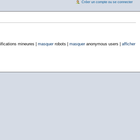
Créer un compte ou se connecter
fications mineures |
masquer
robots |
masquer
anonymous users |
afficher