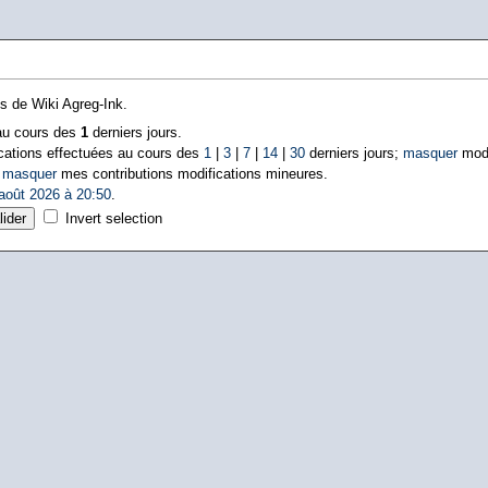
ns de Wiki Agreg-Ink.
 au cours des
1
derniers jours.
cations effectuées au cours des
1
|
3
|
7
|
14
|
30
derniers jours;
masquer
modi
|
masquer
mes contributions modifications mineures.
août 2026 à 20:50
.
Invert selection