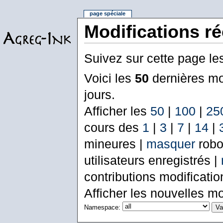
page spéciale
Modifications r
Suivez sur cette page le
Voici les
50
dernières mo
jours.
Afficher les
50
|
100
|
25
cours des
1
|
3
|
7
|
14
|
mineures |
masquer
robo
utilisateurs enregistrés |
contributions modificati
Afficher les nouvelles mo
Namespace: