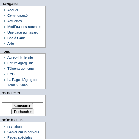
navigation
Accueil
Communauté
Actualités
Modifications récentes
Une page au hasard
Bac à Sable
Aide
liens
Agreg-Ink: le site
Forum Agreg-Ink
Téléchargements
FCD
La Page d'Agreg (de
Jean S. Sahai)
rechercher
boîte à outils
rss
atom
Copier sur le serveur
Pages spéciales