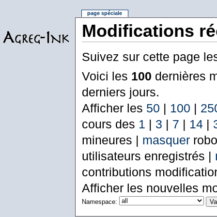
page spéciale
Modifications r
Suivez sur cette page le
Voici les
100
dernières m
derniers jours.
Afficher les
50
|
100
|
25
cours des
1
|
3
|
7
|
14
|
mineures |
masquer
robo
utilisateurs enregistrés |
contributions modificati
Afficher les nouvelles mo
Namespace: