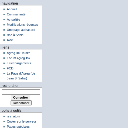
navigation
Accueil
Communauté
Actualités
Modifications récentes
Une page au hasard
Bac à Sable
Aide
liens
Agreg-Ink: le site
Forum Agreg-Ink
Téléchargements
FCD
La Page d'Agreg (de
Jean S. Sahai)
rechercher
boîte à outils
rss
atom
Copier sur le serveur
Pages spéciales