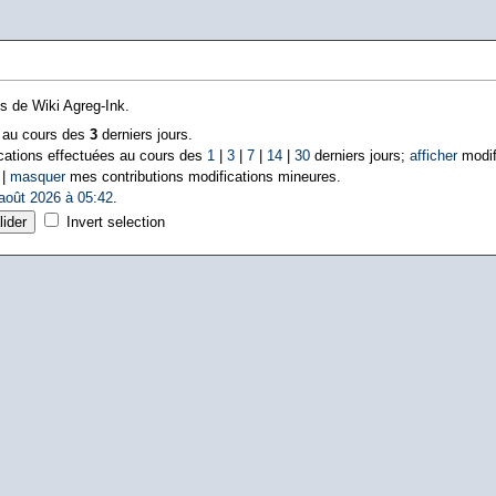
ns de Wiki Agreg-Ink.
s au cours des
3
derniers jours.
cations effectuées au cours des
1
|
3
|
7
|
14
|
30
derniers jours;
afficher
modif
 |
masquer
mes contributions modifications mineures.
août 2026 à 05:42
.
Invert selection