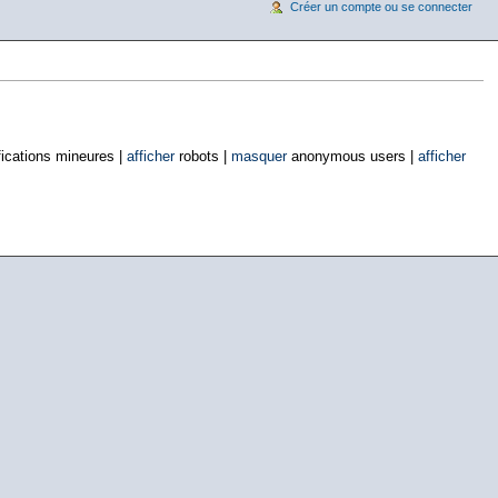
Créer un compte ou se connecter
ications mineures |
afficher
robots |
masquer
anonymous users |
afficher