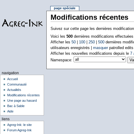
page spéciale
Modifications récentes
Suivez sur cette page les dernières modificatio
Voici les
500
dernières modifications effectuée
Afficher les
50
|
100
|
250
|
500
dernières modifi
utilisateurs enregistrés |
masquer
patrolled edits
Afficher les nouvelles modifications depuis le
7 
Namespace:
navigation
Accueil
Communauté
Actualités
Modifications récentes
Une page au hasard
Bac à Sable
Aide
liens
Agreg-Ink: le site
Forum Agreg-Ink