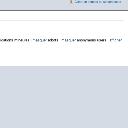
Créer un compte ou se connecter
ications mineures |
masquer
robots |
masquer
anonymous users |
afficher