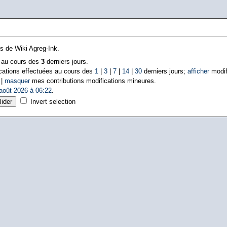
ns de Wiki Agreg-Ink.
s au cours des
3
derniers jours.
cations effectuées au cours des
1
|
3
|
7
|
14
|
30
derniers jours;
afficher
modif
 |
masquer
mes contributions modifications mineures.
août 2026 à 06:22
.
Invert selection