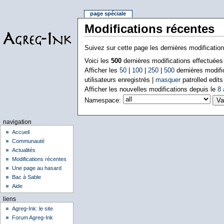
page spéciale
Modifications récentes
Suivez sur cette page les dernières modificatio
Voici les
500
dernières modifications effectuée
Afficher les
50
|
100
|
250
|
500
dernières modifi
utilisateurs enregistrés |
masquer
patrolled edits
Afficher les nouvelles modifications depuis le
8 
Namespace:
navigation
Accueil
Communauté
Actualités
Modifications récentes
Une page au hasard
Bac à Sable
Aide
liens
Agreg-Ink: le site
Forum Agreg-Ink