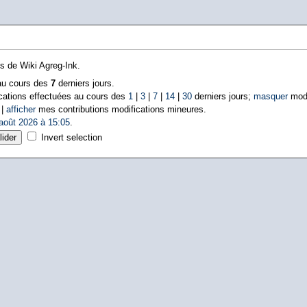
ns de Wiki Agreg-Ink.
 au cours des
7
derniers jours.
cations effectuées au cours des
1
|
3
|
7
|
14
|
30
derniers jours;
masquer
modi
 |
afficher
mes contributions modifications mineures.
août 2026 à 15:05
.
Invert selection