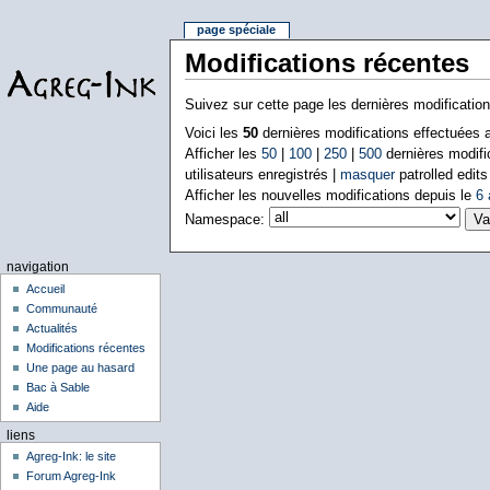
page spéciale
Modifications récentes
Suivez sur cette page les dernières modificatio
Voici les
50
dernières modifications effectuées
Afficher les
50
|
100
|
250
|
500
dernières modifi
utilisateurs enregistrés |
masquer
patrolled edits
Afficher les nouvelles modifications depuis le
6 
Namespace:
navigation
Accueil
Communauté
Actualités
Modifications récentes
Une page au hasard
Bac à Sable
Aide
liens
Agreg-Ink: le site
Forum Agreg-Ink