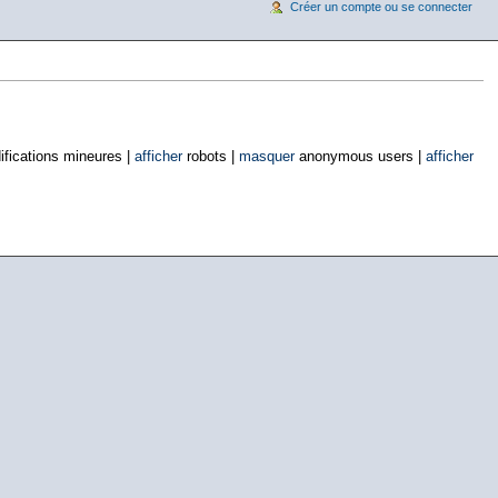
Créer un compte ou se connecter
fications mineures |
afficher
robots |
masquer
anonymous users |
afficher