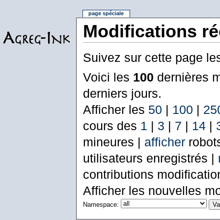
page spéciale
Modifications r
Suivez sur cette page le
Voici les
100
dernières m
derniers jours.
Afficher les
50
|
100
|
25
cours des
1
|
3
|
7
|
14
|
mineures |
afficher
robot
utilisateurs enregistrés |
contributions modificati
Afficher les nouvelles mo
Namespace: