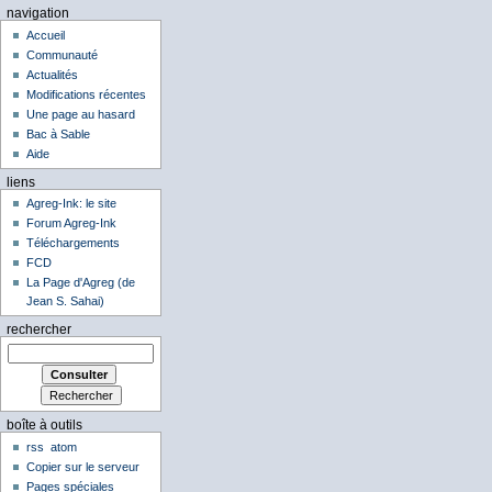
navigation
Accueil
Communauté
Actualités
Modifications récentes
Une page au hasard
Bac à Sable
Aide
liens
Agreg-Ink: le site
Forum Agreg-Ink
Téléchargements
FCD
La Page d'Agreg (de
Jean S. Sahai)
rechercher
boîte à outils
rss
atom
Copier sur le serveur
Pages spéciales