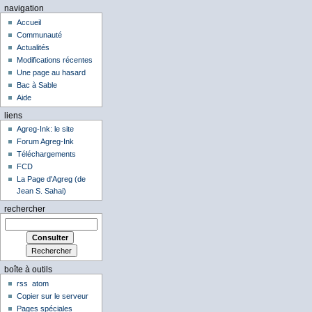
navigation
Accueil
Communauté
Actualités
Modifications récentes
Une page au hasard
Bac à Sable
Aide
liens
Agreg-Ink: le site
Forum Agreg-Ink
Téléchargements
FCD
La Page d'Agreg (de
Jean S. Sahai)
rechercher
boîte à outils
rss
atom
Copier sur le serveur
Pages spéciales