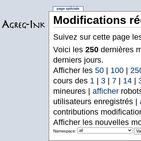
page spéciale
Modifications r
Suivez sur cette page le
Voici les
250
dernières m
derniers jours.
Afficher les
50
|
100
|
25
cours des
1
|
3
|
7
|
14
|
mineures |
afficher
robot
utilisateurs enregistrés |
contributions modificati
Afficher les nouvelles mo
Namespace: