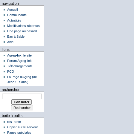
navigation
Accueil
Communauté
Actualités
Modifications récentes
Une page au hasard
Bac à Sable
Aide
liens
Agreg-Ink: le site
Forum Agreg-Ink
Téléchargements
FCD
La Page d'Agreg (de
Jean S. Sahai)
rechercher
boîte à outils
rss
atom
Copier sur le serveur
Pages spéciales