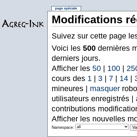
page spéciale
Modifications r
Suivez sur cette page le
Voici les
500
dernières m
derniers jours.
Afficher les
50
|
100
|
25
cours des
1
|
3
|
7
|
14
|
mineures |
masquer
robo
utilisateurs enregistrés |
contributions modificati
Afficher les nouvelles mo
Namespace: