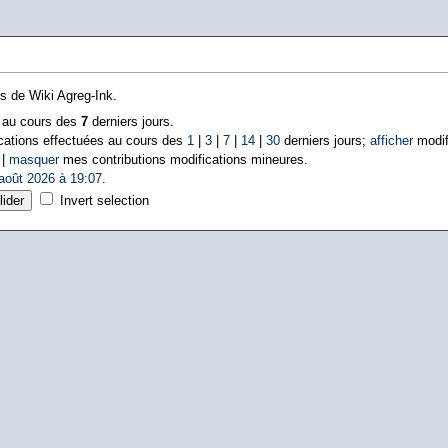
ns de Wiki Agreg-Ink.
s au cours des
7
derniers jours.
cations effectuées au cours des
1
|
3
|
7
|
14
|
30
derniers jours;
afficher
modif
 |
masquer
mes contributions modifications mineures.
août 2026 à 19:07
.
Invert selection