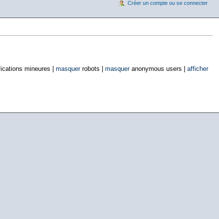
Créer un compte ou se connecter
ications mineures |
masquer
robots |
masquer
anonymous users |
afficher