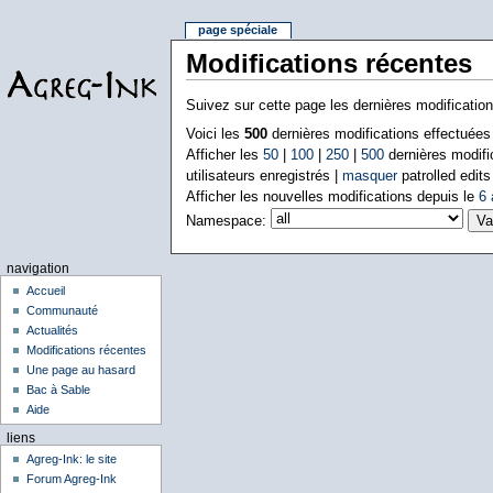
page spéciale
Modifications récentes
Suivez sur cette page les dernières modificatio
Voici les
500
dernières modifications effectuée
Afficher les
50
|
100
|
250
|
500
dernières modifi
utilisateurs enregistrés |
masquer
patrolled edits
Afficher les nouvelles modifications depuis le
6 
Namespace:
navigation
Accueil
Communauté
Actualités
Modifications récentes
Une page au hasard
Bac à Sable
Aide
liens
Agreg-Ink: le site
Forum Agreg-Ink