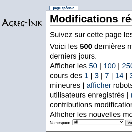
page spéciale
Modifications r
Suivez sur cette page le
Voici les
500
dernières m
derniers jours.
Afficher les
50
|
100
|
25
cours des
1
|
3
|
7
|
14
|
mineures |
afficher
robot
utilisateurs enregistrés |
contributions modificati
Afficher les nouvelles mo
Namespace: