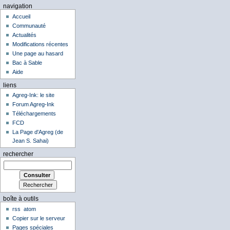
navigation
Accueil
Communauté
Actualités
Modifications récentes
Une page au hasard
Bac à Sable
Aide
liens
Agreg-Ink: le site
Forum Agreg-Ink
Téléchargements
FCD
La Page d'Agreg (de
Jean S. Sahai)
rechercher
boîte à outils
rss
atom
Copier sur le serveur
Pages spéciales