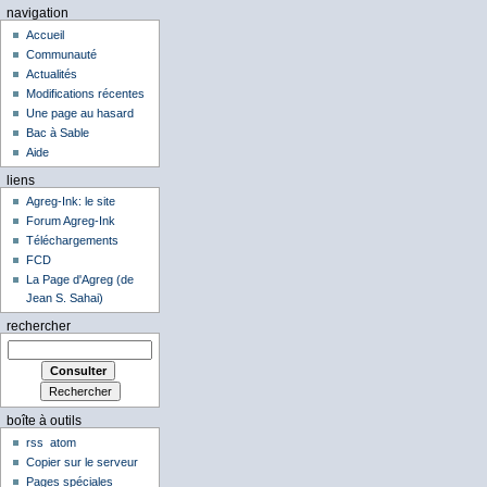
navigation
Accueil
Communauté
Actualités
Modifications récentes
Une page au hasard
Bac à Sable
Aide
liens
Agreg-Ink: le site
Forum Agreg-Ink
Téléchargements
FCD
La Page d'Agreg (de
Jean S. Sahai)
rechercher
boîte à outils
rss
atom
Copier sur le serveur
Pages spéciales