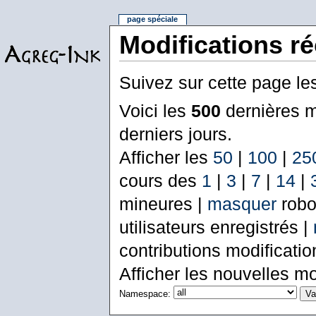
page spéciale
Modifications r
Suivez sur cette page le
Voici les
500
dernières m
derniers jours.
Afficher les
50
|
100
|
25
cours des
1
|
3
|
7
|
14
|
mineures |
masquer
robo
utilisateurs enregistrés |
contributions modificati
Afficher les nouvelles mo
Namespace: