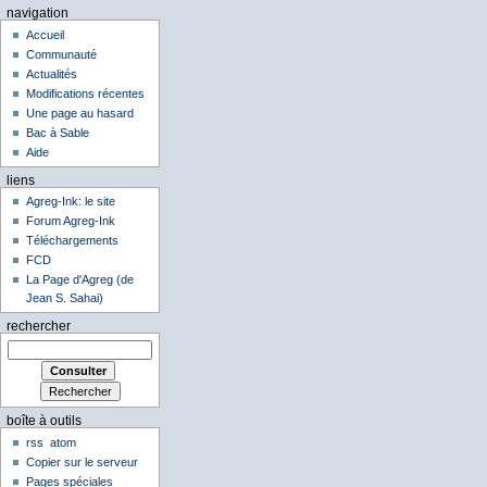
navigation
Accueil
Communauté
Actualités
Modifications récentes
Une page au hasard
Bac à Sable
Aide
liens
Agreg-Ink: le site
Forum Agreg-Ink
Téléchargements
FCD
La Page d'Agreg (de
Jean S. Sahai)
rechercher
boîte à outils
rss
atom
Copier sur le serveur
Pages spéciales