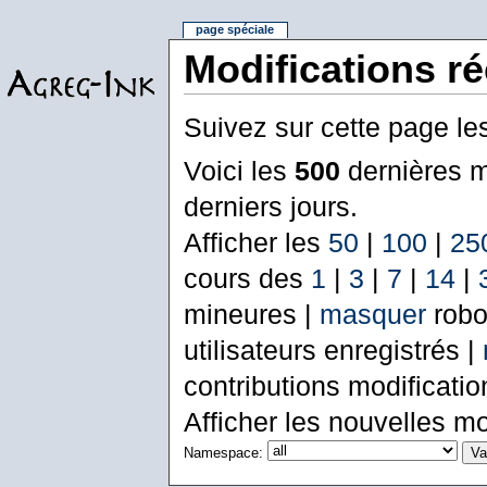
page spéciale
Modifications r
Suivez sur cette page le
Voici les
500
dernières m
derniers jours.
Afficher les
50
|
100
|
25
cours des
1
|
3
|
7
|
14
|
mineures |
masquer
robo
utilisateurs enregistrés |
contributions modificati
Afficher les nouvelles mo
Namespace: