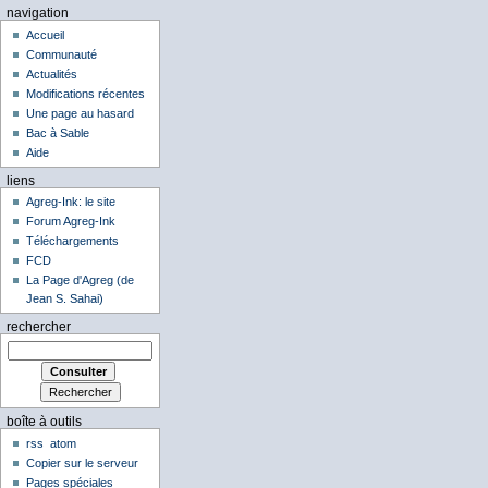
navigation
Accueil
Communauté
Actualités
Modifications récentes
Une page au hasard
Bac à Sable
Aide
liens
Agreg-Ink: le site
Forum Agreg-Ink
Téléchargements
FCD
La Page d'Agreg (de
Jean S. Sahai)
rechercher
boîte à outils
rss
atom
Copier sur le serveur
Pages spéciales