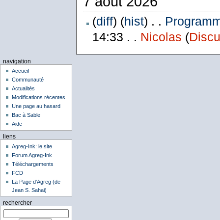
7 août 2026
(
diff
) (
hist
) . .
Programme
14:33 . .
Nicolas
(
Discu
navigation
Accueil
Communauté
Actualités
Modifications récentes
Une page au hasard
Bac à Sable
Aide
liens
Agreg-Ink: le site
Forum Agreg-Ink
Téléchargements
FCD
La Page d'Agreg (de
Jean S. Sahai)
rechercher