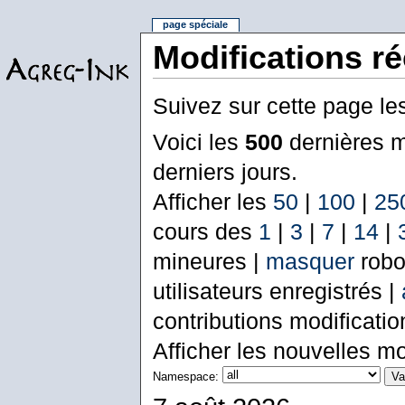
page spéciale
Modifications r
Suivez sur cette page le
Voici les
500
dernières m
derniers jours.
Afficher les
50
|
100
|
25
cours des
1
|
3
|
7
|
14
|
mineures |
masquer
robo
utilisateurs enregistrés |
contributions modificati
Afficher les nouvelles mo
Namespace: