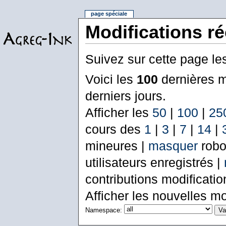
page spéciale
Modifications r
Suivez sur cette page le
Voici les
100
dernières m
derniers jours.
Afficher les
50
|
100
|
25
cours des
1
|
3
|
7
|
14
|
mineures |
masquer
robo
utilisateurs enregistrés |
contributions modificati
Afficher les nouvelles mo
Namespace: