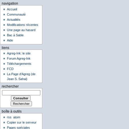
navigation
Accueil
Communauté
Actualités
Modifications récentes
Une page au hasard
Bac à Sable
Aide
liens
Agreg-Ink: le site
Forum Agreg-Ink
Téléchargements
FCD
La Page d'Agreg (de
Jean S. Sahai)
rechercher
boîte à outils
rss
atom
Copier sur le serveur
Pages spéciales