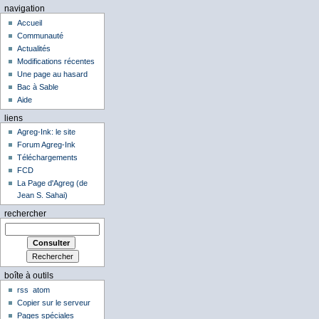
navigation
Accueil
Communauté
Actualités
Modifications récentes
Une page au hasard
Bac à Sable
Aide
liens
Agreg-Ink: le site
Forum Agreg-Ink
Téléchargements
FCD
La Page d'Agreg (de
Jean S. Sahai)
rechercher
boîte à outils
rss
atom
Copier sur le serveur
Pages spéciales