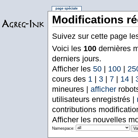
page spéciale
Modifications r
Suivez sur cette page le
Voici les
100
dernières m
derniers jours.
Afficher les
50
|
100
|
25
cours des
1
|
3
|
7
|
14
|
mineures |
afficher
robot
utilisateurs enregistrés |
contributions modificati
Afficher les nouvelles mo
Namespace: