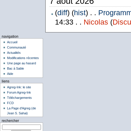
7 août 2026
(
diff
) (
hist
) . .
Programme
14:33 . .
Nicolas
(
Discu
navigation
Accueil
Communauté
Actualités
Modifications récentes
Une page au hasard
Bac à Sable
Aide
liens
Agreg-Ink: le site
Forum Agreg-Ink
Téléchargements
FCD
La Page d'Agreg (de
Jean S. Sahai)
rechercher