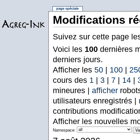
page spéciale
Modifications r
Suivez sur cette page le
Voici les
100
dernières m
derniers jours.
Afficher les
50
|
100
|
25
cours des
1
|
3
|
7
|
14
|
mineures |
afficher
robot
utilisateurs enregistrés |
contributions modificati
Afficher les nouvelles mo
Namespace: