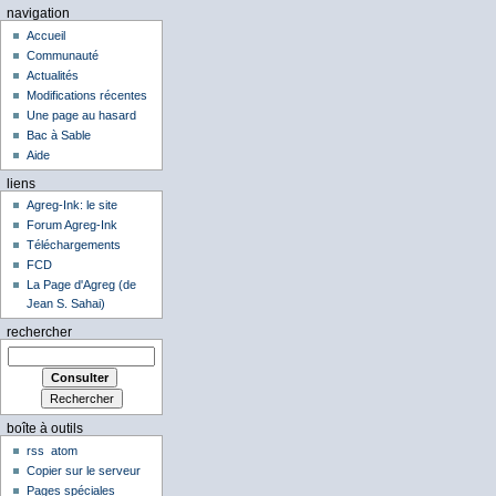
navigation
Accueil
Communauté
Actualités
Modifications récentes
Une page au hasard
Bac à Sable
Aide
liens
Agreg-Ink: le site
Forum Agreg-Ink
Téléchargements
FCD
La Page d'Agreg (de
Jean S. Sahai)
rechercher
boîte à outils
rss
atom
Copier sur le serveur
Pages spéciales