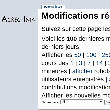
page spéciale
Modifications r
Suivez sur cette page le
Voici les
100
dernières m
derniers jours.
Afficher les
50
|
100
|
25
cours des
1
|
3
|
7
|
14
|
mineures |
afficher
robot
utilisateurs enregistrés |
contributions modificati
Afficher les nouvelles mo
Namespace: