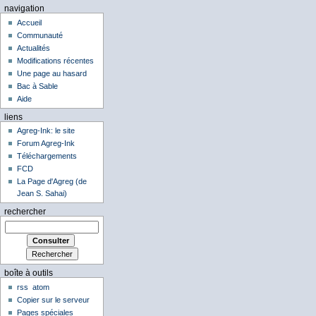
navigation
Accueil
Communauté
Actualités
Modifications récentes
Une page au hasard
Bac à Sable
Aide
liens
Agreg-Ink: le site
Forum Agreg-Ink
Téléchargements
FCD
La Page d'Agreg (de
Jean S. Sahai)
rechercher
boîte à outils
rss
atom
Copier sur le serveur
Pages spéciales