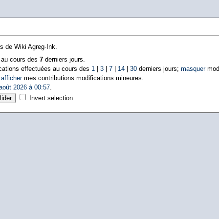
ns de Wiki Agreg-Ink.
s au cours des
7
derniers jours.
cations effectuées au cours des
1
|
3
|
7
|
14
|
30
derniers jours;
masquer
modi
|
afficher
mes contributions modifications mineures.
août 2026 à 00:57
.
Invert selection