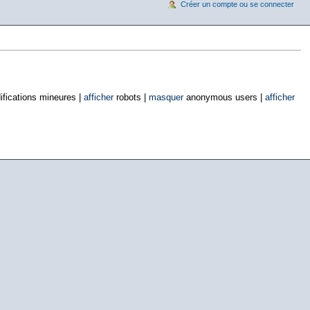
Créer un compte ou se connecter
fications mineures |
afficher
robots |
masquer
anonymous users |
afficher