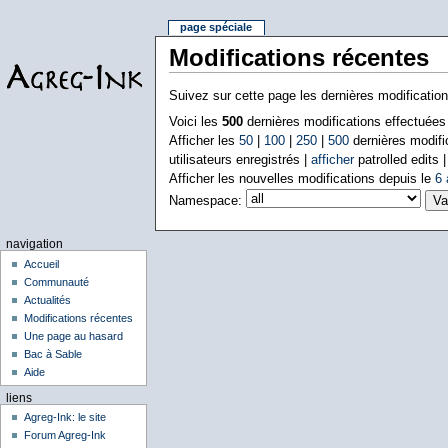
page spéciale
Modifications récentes
Suivez sur cette page les dernières modificatio
Voici les
500
dernières modifications effectuée
Afficher les
50
|
100
|
250
|
500
dernières modifi
utilisateurs enregistrés |
afficher
patrolled edits 
Afficher les nouvelles modifications depuis le
6 
Namespace:
navigation
Accueil
Communauté
Actualités
Modifications récentes
Une page au hasard
Bac à Sable
Aide
liens
Agreg-Ink: le site
Forum Agreg-Ink