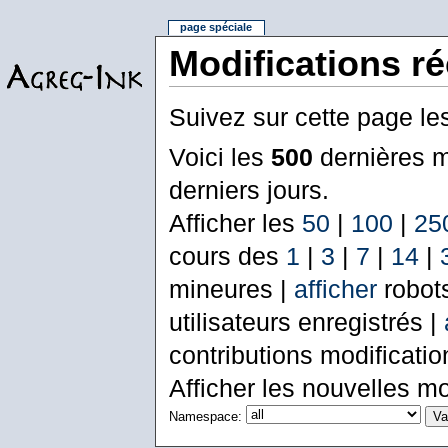
page spéciale
Modifications r
Suivez sur cette page le
Voici les
500
dernières m
derniers jours.
Afficher les
50
|
100
|
25
cours des
1
|
3
|
7
|
14
|
mineures |
afficher
robot
utilisateurs enregistrés |
contributions modificati
Afficher les nouvelles mo
Namespace: