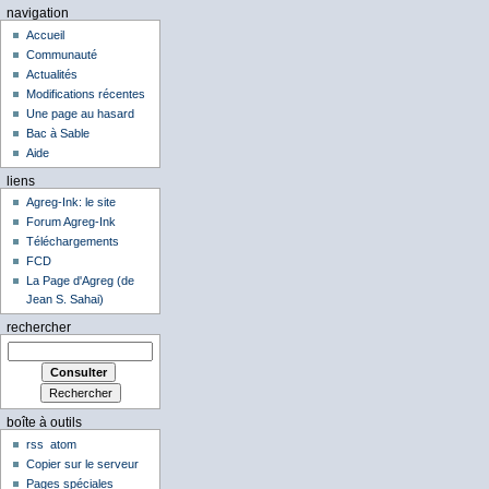
navigation
Accueil
Communauté
Actualités
Modifications récentes
Une page au hasard
Bac à Sable
Aide
liens
Agreg-Ink: le site
Forum Agreg-Ink
Téléchargements
FCD
La Page d'Agreg (de
Jean S. Sahai)
rechercher
boîte à outils
rss
atom
Copier sur le serveur
Pages spéciales