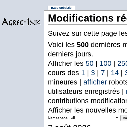
page spéciale
Modifications r
Suivez sur cette page le
Voici les
500
dernières m
derniers jours.
Afficher les
50
|
100
|
25
cours des
1
|
3
|
7
|
14
|
mineures |
afficher
robot
utilisateurs enregistrés |
contributions modificati
Afficher les nouvelles mo
Namespace: