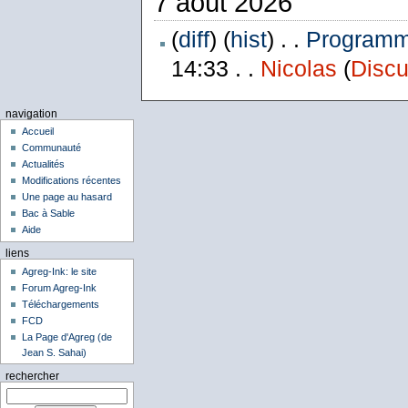
7 août 2026
(
diff
) (
hist
) . .
Programme
14:33 . .
Nicolas
(
Discu
navigation
Accueil
Communauté
Actualités
Modifications récentes
Une page au hasard
Bac à Sable
Aide
liens
Agreg-Ink: le site
Forum Agreg-Ink
Téléchargements
FCD
La Page d'Agreg (de
Jean S. Sahai)
rechercher