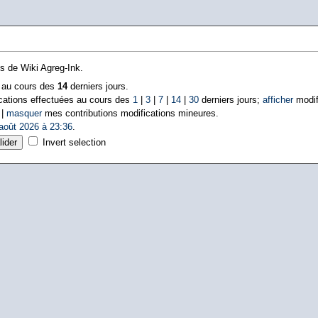
ns de Wiki Agreg-Ink.
s au cours des
14
derniers jours.
cations effectuées au cours des
1
|
3
|
7
|
14
|
30
derniers jours;
afficher
modif
 |
masquer
mes contributions modifications mineures.
août 2026 à 23:36
.
Invert selection