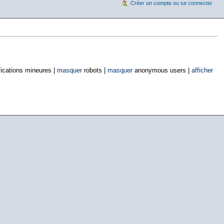
Créer un compte ou se connecter
ications mineures |
masquer
robots |
masquer
anonymous users |
afficher