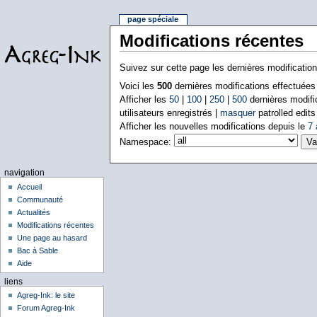
page spéciale
Modifications récentes
Suivez sur cette page les dernières modificatio
Voici les
500
dernières modifications effectuée
Afficher les
50
|
100
|
250
|
500
dernières modifi
utilisateurs enregistrés |
masquer
patrolled edits
Afficher les nouvelles modifications depuis le
7 
Namespace:
navigation
Accueil
Communauté
Actualités
Modifications récentes
Une page au hasard
Bac à Sable
Aide
liens
Agreg-Ink: le site
Forum Agreg-Ink