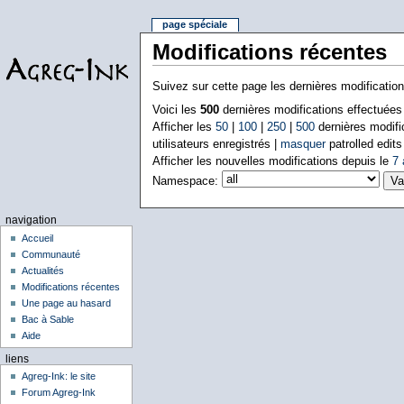
page spéciale
Modifications récentes
Suivez sur cette page les dernières modificatio
Voici les
500
dernières modifications effectuée
Afficher les
50
|
100
|
250
|
500
dernières modifi
utilisateurs enregistrés |
masquer
patrolled edits
Afficher les nouvelles modifications depuis le
7 
Namespace:
navigation
Accueil
Communauté
Actualités
Modifications récentes
Une page au hasard
Bac à Sable
Aide
liens
Agreg-Ink: le site
Forum Agreg-Ink