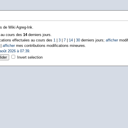
ns de Wiki Agreg-Ink.
s au cours des
14
derniers jours.
cations effectuées au cours des
1
|
3
|
7
|
14
|
30
derniers jours;
afficher
modif
 |
afficher
mes contributions modifications mineures.
août 2026 à 07:39
.
Invert selection