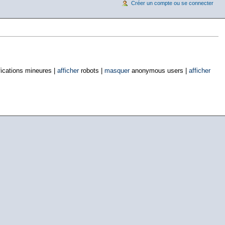
Créer un compte ou se connecter
ications mineures |
afficher
robots |
masquer
anonymous users |
afficher