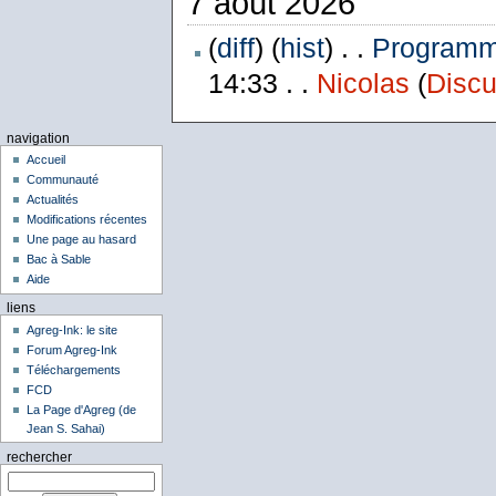
7 août 2026
(
diff
) (
hist
) . .
Programme
14:33 . .
Nicolas
(
Discu
navigation
Accueil
Communauté
Actualités
Modifications récentes
Une page au hasard
Bac à Sable
Aide
liens
Agreg-Ink: le site
Forum Agreg-Ink
Téléchargements
FCD
La Page d'Agreg (de
Jean S. Sahai)
rechercher