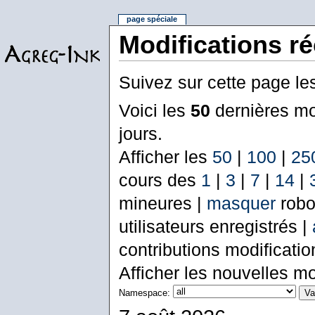
page spéciale
Modifications r
Suivez sur cette page le
Voici les
50
dernières mo
jours.
Afficher les
50
|
100
|
25
cours des
1
|
3
|
7
|
14
|
mineures |
masquer
robo
utilisateurs enregistrés |
contributions modificati
Afficher les nouvelles mo
Namespace: