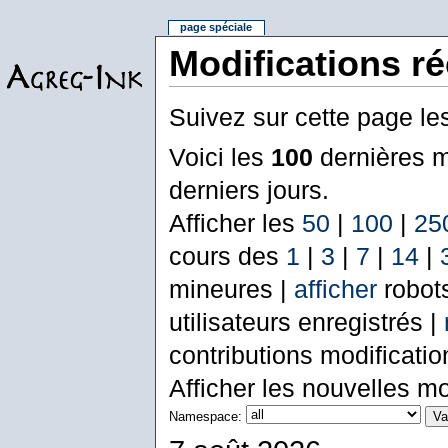
page spéciale
Modifications r
Suivez sur cette page le
Voici les
100
dernières m
derniers jours.
Afficher les
50
|
100
|
25
cours des
1
|
3
|
7
|
14
|
mineures |
afficher
robot
utilisateurs enregistrés |
contributions modificati
Afficher les nouvelles mo
Namespace: