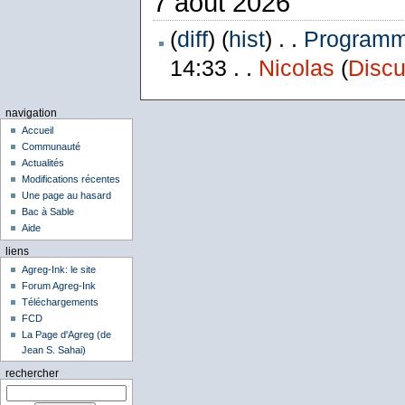
7 août 2026
(
diff
) (
hist
) . .
Programme
14:33 . .
Nicolas
(
Discu
navigation
Accueil
Communauté
Actualités
Modifications récentes
Une page au hasard
Bac à Sable
Aide
liens
Agreg-Ink: le site
Forum Agreg-Ink
Téléchargements
FCD
La Page d'Agreg (de
Jean S. Sahai)
rechercher