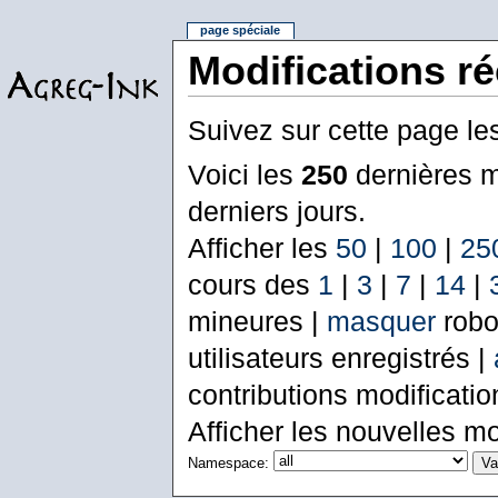
page spéciale
Modifications r
Suivez sur cette page le
Voici les
250
dernières m
derniers jours.
Afficher les
50
|
100
|
25
cours des
1
|
3
|
7
|
14
|
mineures |
masquer
robo
utilisateurs enregistrés |
contributions modificati
Afficher les nouvelles mo
Namespace: