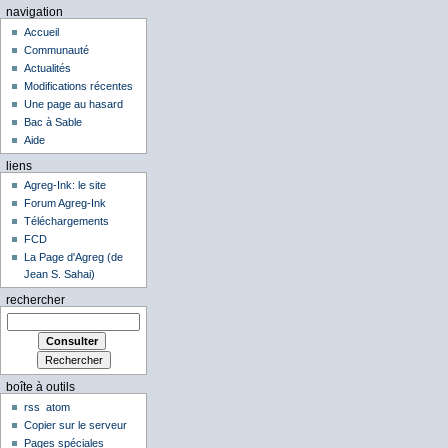
navigation
Accueil
Communauté
Actualités
Modifications récentes
Une page au hasard
Bac à Sable
Aide
liens
Agreg-Ink: le site
Forum Agreg-Ink
Téléchargements
FCD
La Page d'Agreg (de
Jean S. Sahai)
rechercher
boîte à outils
rss
atom
Copier sur le serveur
Pages spéciales