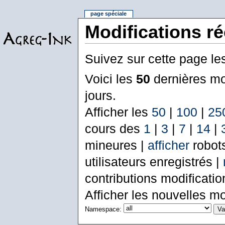
page spéciale
Modifications r
Suivez sur cette page le
Voici les
50
dernières mo
jours.
Afficher les
50
|
100
|
25
cours des
1
|
3
|
7
|
14
|
mineures |
afficher
robot
utilisateurs enregistrés |
contributions modificati
Afficher les nouvelles mo
Namespace: