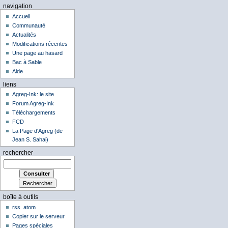
navigation
Accueil
Communauté
Actualités
Modifications récentes
Une page au hasard
Bac à Sable
Aide
liens
Agreg-Ink: le site
Forum Agreg-Ink
Téléchargements
FCD
La Page d'Agreg (de
Jean S. Sahai)
rechercher
boîte à outils
rss
atom
Copier sur le serveur
Pages spéciales