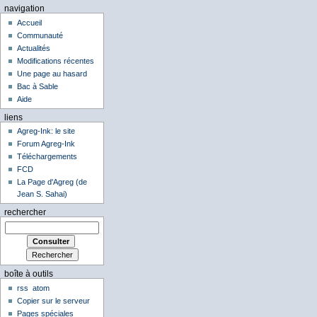
navigation
Accueil
Communauté
Actualités
Modifications récentes
Une page au hasard
Bac à Sable
Aide
liens
Agreg-Ink: le site
Forum Agreg-Ink
Téléchargements
FCD
La Page d'Agreg (de
Jean S. Sahai)
rechercher
boîte à outils
rss
atom
Copier sur le serveur
Pages spéciales