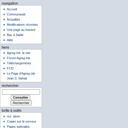
navigation
Accueil
Communauté
Actualités
Modifications récentes
Une page au hasard
Bac à Sable
Aide
liens
Agreg-Ink: le site
Forum Agreg-Ink
Téléchargements
FCD
La Page d'Agreg (de
Jean S. Sahai)
rechercher
boîte à outils
rss
atom
Copier sur le serveur
Pages spéciales