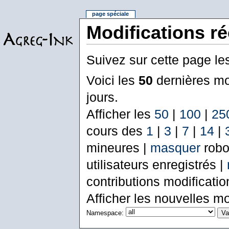
page spéciale
Modifications r
Suivez sur cette page le
Voici les
50
dernières mo
jours.
Afficher les
50
|
100
|
25
cours des
1
|
3
|
7
|
14
|
mineures |
masquer
robo
utilisateurs enregistrés |
contributions modificati
Afficher les nouvelles mo
Namespace: