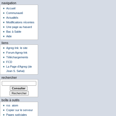
navigation
Accueil
Communauté
Actualités
Modifications récentes
Une page au hasard
Bac à Sable
Aide
liens
Agreg-Ink: le site
Forum Agreg-Ink
Téléchargements
FCD
La Page d'Agreg (de
Jean S. Sahai)
rechercher
boîte à outils
rss
atom
Copier sur le serveur
Pages spéciales