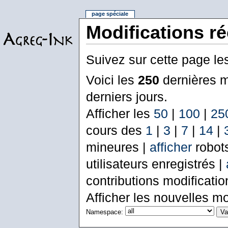
page spéciale
Modifications r
Suivez sur cette page le
Voici les
250
dernières m
derniers jours.
Afficher les
50
|
100
|
25
cours des
1
|
3
|
7
|
14
|
mineures |
afficher
robot
utilisateurs enregistrés |
contributions modificati
Afficher les nouvelles mo
Namespace: