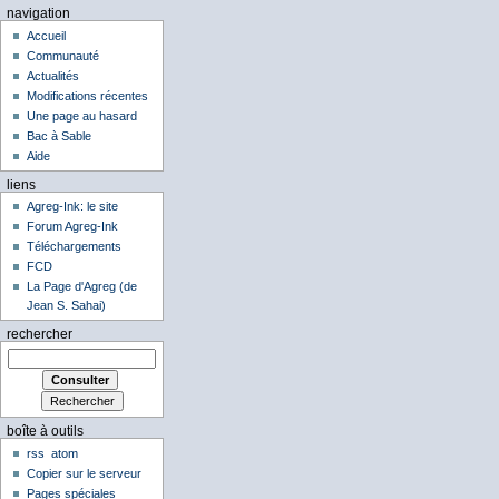
navigation
Accueil
Communauté
Actualités
Modifications récentes
Une page au hasard
Bac à Sable
Aide
liens
Agreg-Ink: le site
Forum Agreg-Ink
Téléchargements
FCD
La Page d'Agreg (de
Jean S. Sahai)
rechercher
boîte à outils
rss
atom
Copier sur le serveur
Pages spéciales