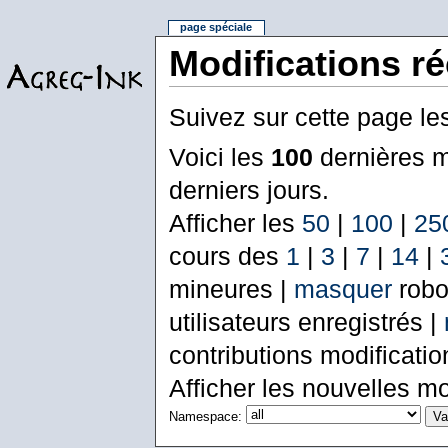
page spéciale
Modifications r
Suivez sur cette page le
Voici les
100
dernières m
derniers jours.
Afficher les
50
|
100
|
25
cours des
1
|
3
|
7
|
14
|
mineures |
masquer
robo
utilisateurs enregistrés |
contributions modificati
Afficher les nouvelles mo
Namespace: