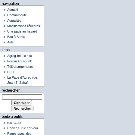
navigation
Accueil
Communauté
Actualités
Modifications récentes
Une page au hasard
Bac à Sable
Aide
liens
Agreg-Ink: le site
Forum Agreg-Ink
Téléchargements
FCD
La Page d'Agreg (de
Jean S. Sahai)
rechercher
boîte à outils
rss
atom
Copier sur le serveur
Pages spéciales