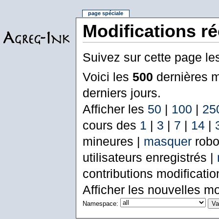
page spéciale
Modifications r
Suivez sur cette page le
Voici les
500
dernières m
derniers jours.
Afficher les
50
|
100
|
25
cours des
1
|
3
|
7
|
14
|
mineures |
masquer
robo
utilisateurs enregistrés |
contributions modificati
Afficher les nouvelles mo
Namespace: