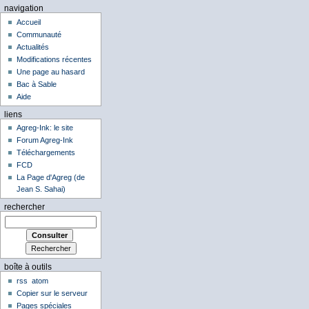
navigation
Accueil
Communauté
Actualités
Modifications récentes
Une page au hasard
Bac à Sable
Aide
liens
Agreg-Ink: le site
Forum Agreg-Ink
Téléchargements
FCD
La Page d'Agreg (de
Jean S. Sahai)
rechercher
boîte à outils
rss
atom
Copier sur le serveur
Pages spéciales