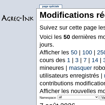
page spéciale
Modifications r
Suivez sur cette page le
Voici les
50
dernières mo
jours.
Afficher les
50
|
100
|
25
cours des
1
|
3
|
7
|
14
|
mineures |
masquer
robo
utilisateurs enregistrés |
contributions modificati
Afficher les nouvelles mo
Namespace: