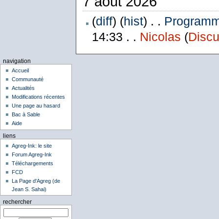
7 août 2026
(
diff
) (
hist
) . .
Programme
14:33 . .
Nicolas
(
Discu
navigation
Accueil
Communauté
Actualités
Modifications récentes
Une page au hasard
Bac à Sable
Aide
liens
Agreg-Ink: le site
Forum Agreg-Ink
Téléchargements
FCD
La Page d'Agreg (de
Jean S. Sahai)
rechercher