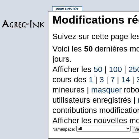
page spéciale
Modifications r
Suivez sur cette page le
Voici les
50
dernières mo
jours.
Afficher les
50
|
100
|
25
cours des
1
|
3
|
7
|
14
|
mineures |
masquer
robo
utilisateurs enregistrés |
contributions modificati
Afficher les nouvelles mo
Namespace: