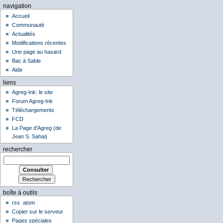
navigation
Accueil
Communauté
Actualités
Modifications récentes
Une page au hasard
Bac à Sable
Aide
liens
Agreg-Ink: le site
Forum Agreg-Ink
Téléchargements
FCD
La Page d'Agreg (de
Jean S. Sahai)
rechercher
boîte à outils
rss
atom
Copier sur le serveur
Pages spéciales