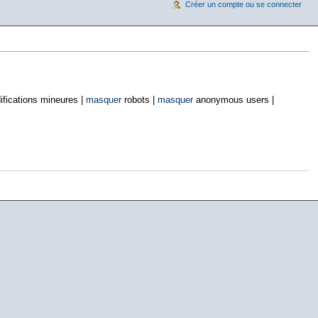
Créer un compte ou se connecter
fications mineures |
masquer
robots |
masquer
anonymous users |