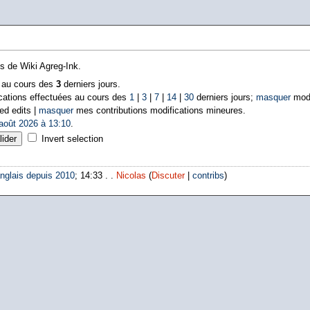
ns de Wiki Agreg-Ink.
s au cours des
3
derniers jours.
cations effectuées au cours des
1
|
3
|
7
|
14
|
30
derniers jours;
masquer
modi
ed edits |
masquer
mes contributions modifications mineures.
août 2026 à 13:10
.
Invert selection
nglais depuis 2010
; 14:33 . .
Nicolas
(
Discuter
|
contribs
)