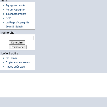
liens
Agreg-Ink: le site
Forum Agreg-Ink
Téléchargements
FCD
La Page d'Agreg (de
Jean S. Sahai)
rechercher
boîte à outils
rss
atom
Copier sur le serveur
Pages spéciales