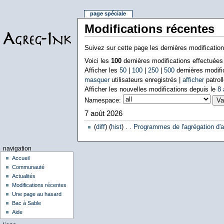
page spéciale
Modifications récentes
Suivez sur cette page les dernières modificatio
Voici les
100
dernières modifications effectuée
Afficher les
50
|
100
|
250
|
500
dernières modifi
masquer
utilisateurs enregistrés |
afficher
patroll
Afficher les nouvelles modifications depuis le
8 
Namespace:
7 août 2026
(
diff
) (
hist
) . .
Programmes de l'agrégation d'a
navigation
Accueil
Communauté
Actualités
Modifications récentes
Une page au hasard
Bac à Sable
Aide