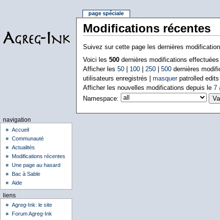
page spéciale
Modifications récentes
Suivez sur cette page les dernières modificatio
Voici les
500
dernières modifications effectuée
Afficher les
50
|
100
|
250
|
500
dernières modifi
utilisateurs enregistrés |
masquer
patrolled edits
Afficher les nouvelles modifications depuis le
7 
Namespace:
navigation
Accueil
Communauté
Actualités
Modifications récentes
Une page au hasard
Bac à Sable
Aide
liens
Agreg-Ink: le site
Forum Agreg-Ink