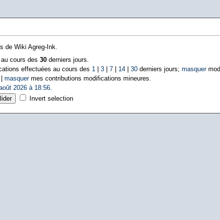
ns de Wiki Agreg-Ink.
s au cours des
30
derniers jours.
cations effectuées au cours des
1
|
3
|
7
|
14
|
30
derniers jours;
masquer
modi
 |
masquer
mes contributions modifications mineures.
août 2026 à 18:56
.
Invert selection