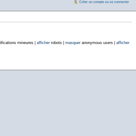
Créer un compte ou se connecter
fications mineures |
afficher
robots |
masquer
anonymous users |
afficher