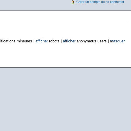
Créer un compte ou se connecter
fications mineures |
afficher
robots |
afficher
anonymous users |
masquer