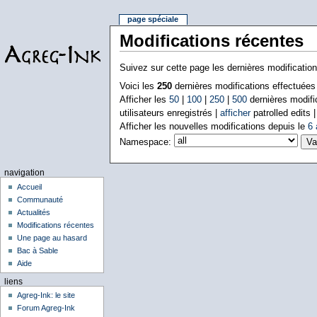
page spéciale
Modifications récentes
Suivez sur cette page les dernières modificatio
Voici les
250
dernières modifications effectuée
Afficher les
50
|
100
|
250
|
500
dernières modifi
utilisateurs enregistrés |
afficher
patrolled edits 
Afficher les nouvelles modifications depuis le
6 
Namespace:
navigation
Accueil
Communauté
Actualités
Modifications récentes
Une page au hasard
Bac à Sable
Aide
liens
Agreg-Ink: le site
Forum Agreg-Ink