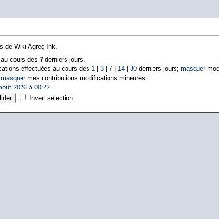
ns de Wiki Agreg-Ink.
s au cours des
7
derniers jours.
cations effectuées au cours des
1
|
3
|
7
|
14
|
30
derniers jours;
masquer
modi
|
masquer
mes contributions modifications mineures.
août 2026 à 00:22
.
Invert selection