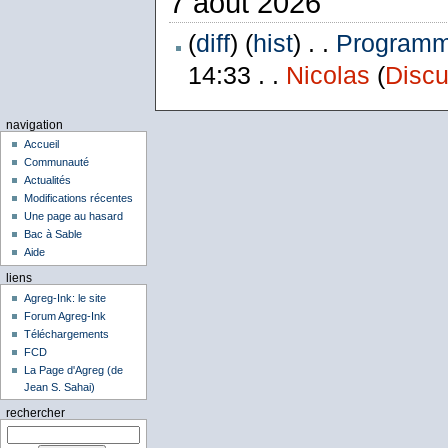
7 août 2026
(
diff
) (
hist
) . .
Programme
14:33 . .
Nicolas
(
Discu
navigation
Accueil
Communauté
Actualités
Modifications récentes
Une page au hasard
Bac à Sable
Aide
liens
Agreg-Ink: le site
Forum Agreg-Ink
Téléchargements
FCD
La Page d'Agreg (de
Jean S. Sahai)
rechercher