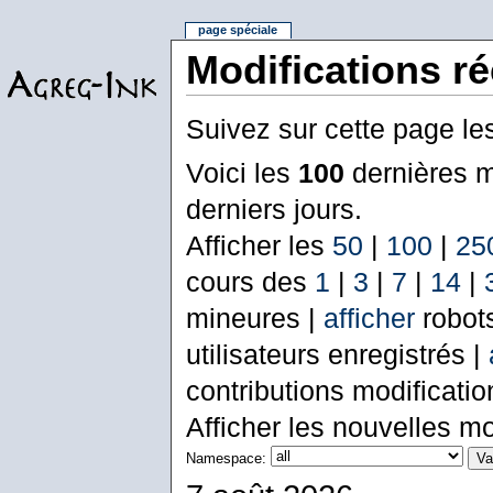
page spéciale
Modifications r
Suivez sur cette page le
Voici les
100
dernières m
derniers jours.
Afficher les
50
|
100
|
25
cours des
1
|
3
|
7
|
14
|
mineures |
afficher
robot
utilisateurs enregistrés |
contributions modificati
Afficher les nouvelles mo
Namespace: