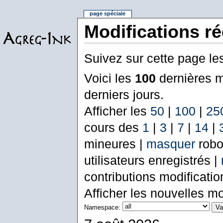
page spéciale
Modifications r
Suivez sur cette page le
Voici les
100
dernières m
derniers jours.
Afficher les
50
|
100
|
25
cours des
1
|
3
|
7
|
14
|
mineures |
masquer
robo
utilisateurs enregistrés |
contributions modificati
Afficher les nouvelles mo
Namespace: