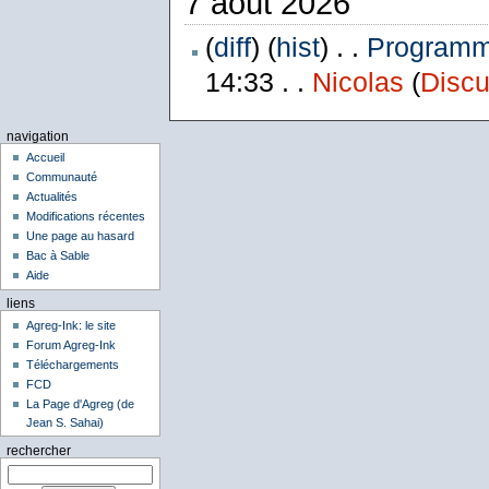
7 août 2026
(
diff
) (
hist
) . .
Programme
14:33 . .
Nicolas
(
Discu
navigation
Accueil
Communauté
Actualités
Modifications récentes
Une page au hasard
Bac à Sable
Aide
liens
Agreg-Ink: le site
Forum Agreg-Ink
Téléchargements
FCD
La Page d'Agreg (de
Jean S. Sahai)
rechercher