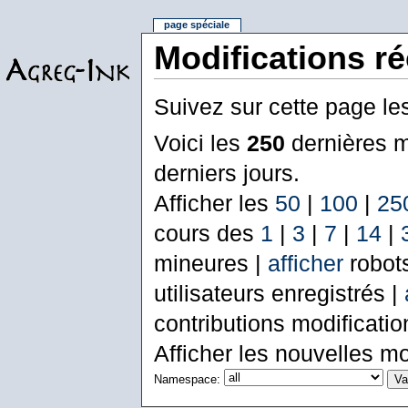
page spéciale
Modifications r
Suivez sur cette page le
Voici les
250
dernières m
derniers jours.
Afficher les
50
|
100
|
25
cours des
1
|
3
|
7
|
14
|
mineures |
afficher
robot
utilisateurs enregistrés |
contributions modificati
Afficher les nouvelles mo
Namespace: