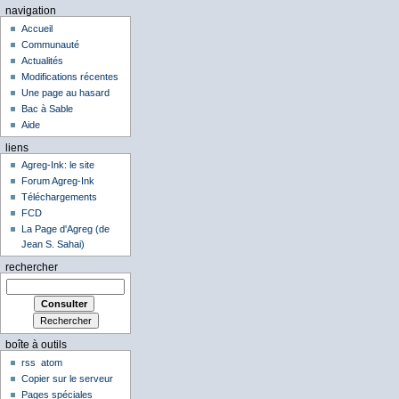
navigation
Accueil
Communauté
Actualités
Modifications récentes
Une page au hasard
Bac à Sable
Aide
liens
Agreg-Ink: le site
Forum Agreg-Ink
Téléchargements
FCD
La Page d'Agreg (de
Jean S. Sahai)
rechercher
boîte à outils
rss
atom
Copier sur le serveur
Pages spéciales