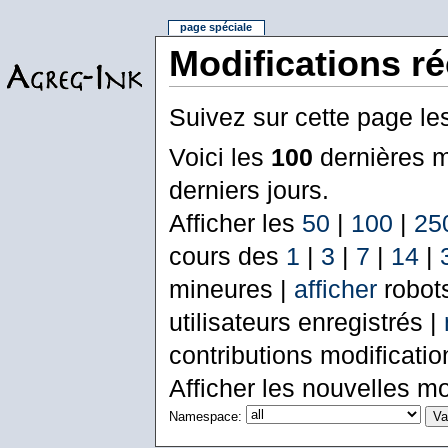
page spéciale
Modifications r
Suivez sur cette page le
Voici les
100
dernières m
derniers jours.
Afficher les
50
|
100
|
25
cours des
1
|
3
|
7
|
14
|
mineures |
afficher
robot
utilisateurs enregistrés |
contributions modificati
Afficher les nouvelles mo
Namespace: