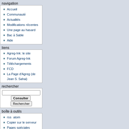
navigation
Accueil
Communauté
Actualités
Modifications récentes
Une page au hasard
Bac à Sable
Aide
liens
Agreg-Ink: le site
Forum Agreg-Ink
Téléchargements
FCD
La Page d'Agreg (de
Jean S. Sahai)
rechercher
boîte à outils
rss
atom
Copier sur le serveur
Pages spéciales