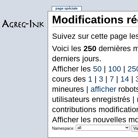
page spéciale
Modifications r
Suivez sur cette page le
Voici les
250
dernières m
derniers jours.
Afficher les
50
|
100
|
25
cours des
1
|
3
|
7
|
14
|
mineures |
afficher
robot
utilisateurs enregistrés |
contributions modificati
Afficher les nouvelles mo
Namespace: