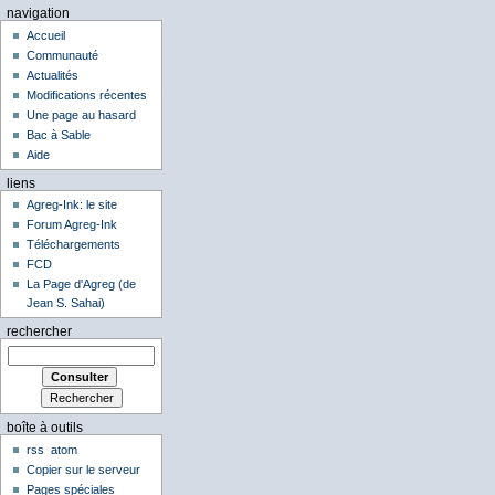
navigation
Accueil
Communauté
Actualités
Modifications récentes
Une page au hasard
Bac à Sable
Aide
liens
Agreg-Ink: le site
Forum Agreg-Ink
Téléchargements
FCD
La Page d'Agreg (de
Jean S. Sahai)
rechercher
boîte à outils
rss
atom
Copier sur le serveur
Pages spéciales