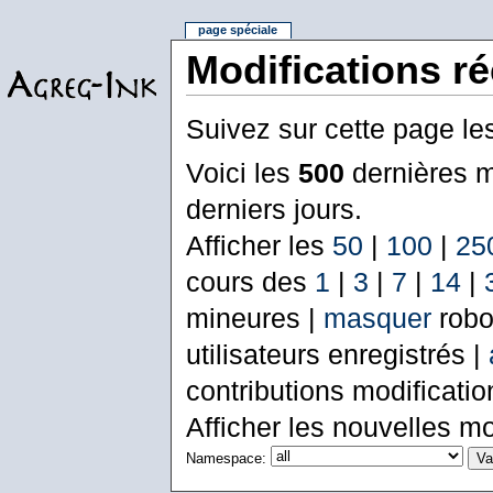
page spéciale
Modifications r
Suivez sur cette page le
Voici les
500
dernières m
derniers jours.
Afficher les
50
|
100
|
25
cours des
1
|
3
|
7
|
14
|
mineures |
masquer
robo
utilisateurs enregistrés |
contributions modificati
Afficher les nouvelles mo
Namespace: