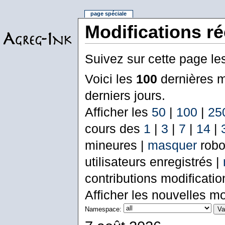
page spéciale
Modifications r
Suivez sur cette page le
Voici les
100
dernières m
derniers jours.
Afficher les
50
|
100
|
25
cours des
1
|
3
|
7
|
14
|
mineures |
masquer
robo
utilisateurs enregistrés |
contributions modificati
Afficher les nouvelles mo
Namespace: