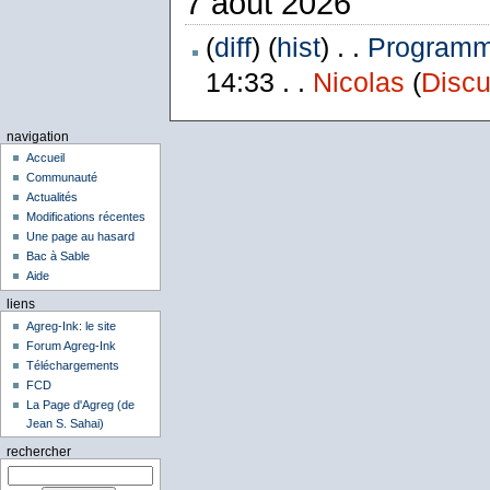
7 août 2026
(
diff
) (
hist
) . .
Programme
14:33 . .
Nicolas
(
Discu
navigation
Accueil
Communauté
Actualités
Modifications récentes
Une page au hasard
Bac à Sable
Aide
liens
Agreg-Ink: le site
Forum Agreg-Ink
Téléchargements
FCD
La Page d'Agreg (de
Jean S. Sahai)
rechercher