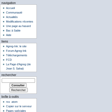
navigation
Accueil
Communauté
Actualités
Modifications récentes
Une page au hasard
Bac à Sable
Aide
liens
Agreg-Ink: le site
Forum Agreg-Ink
Téléchargements
FCD
La Page d'Agreg (de
Jean S. Sahai)
rechercher
boîte à outils
rss
atom
Copier sur le serveur
Pages spéciales