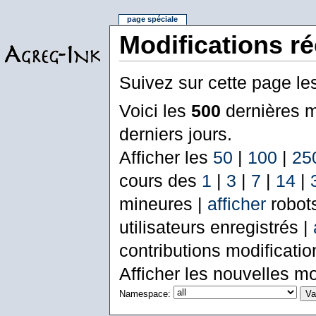
page spéciale
Modifications r
Suivez sur cette page le
Voici les
500
dernières m
derniers jours.
Afficher les
50
|
100
|
25
cours des
1
|
3
|
7
|
14
|
mineures |
afficher
robot
utilisateurs enregistrés |
contributions modificati
Afficher les nouvelles mo
Namespace: